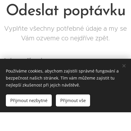
Odeslat poptávku
Vyplňte všechny potřebné údaje a my se
Vám ozveme co nejdříve zpět.
Jméno a příjmení
Používáme cookies, abychom zajistili správné fungování a
bezpečnost našich stránek. Tím vám můžeme zajistit tu
nejlepší zkušenost při jejich návštěvě.
E-mail
Přijmout nezbytné
Přijmout vše
Zvolená služba